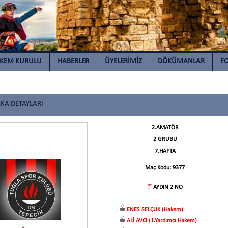
AKEM KURULU
HABERLER
ÜYELERİMİZ
DÖKÜMANLAR
FO
A DETAYLARI
2.AMATÖR
2 GRUBU
7.HAFTA
Maç Kodu: 9377
AYDIN 2 NO
ENES SELÇUK (Hakem)
ALİ AVCI (1.Yardımcı Hakem)