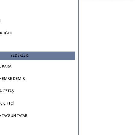
L
EROĞLU
YEDEKLER
E KARA
EMRE DEMİR
A ÖZTAŞ
Ç ÇİFTÇİ
TAYGUN TATAR