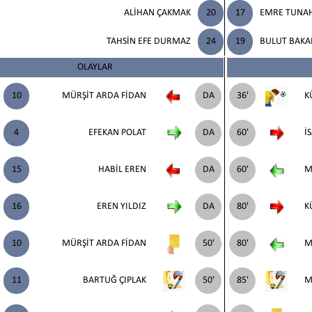
ALİHAN ÇAKMAK
20
17
EMRE TUNA
TAHSİN EFE DURMAZ
24
19
BULUT BAKA
OLAYLAR
10
MÜRŞİT ARDA FİDAN
DA
36'
K
4
EFEKAN POLAT
DA
60'
İ
15
HABİL EREN
DA
60'
M
16
EREN YILDIZ
DA
80'
K
10
MÜRŞİT ARDA FİDAN
50'
80'
M
11
BARTUĞ ÇIPLAK
50'
85'
M