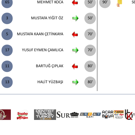
65
MEHMET KOCA
50'
90'
S
3
MUSTAFA YİĞİT ÖZ
50'
5
MUSTAFA KAAN ÇETİNKAYA
70'
17
YUSUF EYMEN ÇAMLICA
70'
11
BARTUĞ ÇIPLAK
80'
13
HALİT YÜZBAŞI
80'