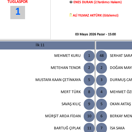
TUĞLASPOR
ENES DURAN (2.Yardımcı Hakem)
1
ALİ YILMAZ AKTÜRK (Gözlemci)
03 Mayıs 2026 Pazar - 15:00
İlk 11
MEHMET KURU
1
48
SERHAT SAR
METEHAN TENOR
2
2
DOĞAN MAY
MUSTAFA KAAN ÇETİNKAYA
5
3
DURMUŞ CAN
MERT TÜRK
8
4
MEHMET ÖZ
SAVAŞ KILIÇ
9
5
OKAN AKTAŞ
MÜRŞİT ARDA FİDAN
10
6
BERKAY MEN
BARTUĞ ÇIPLAK
11
7
İSA SAKA