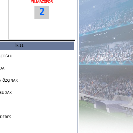
YILMAZSPOR
2
İlk 11
AÇOĞLU
DA
 ÖZÇINAR
BUDAK
DERES