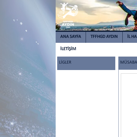
ANA SAYFA
TFFHGD AYDIN
İL H
İLETİŞİM
LİGLER
MÜSABAK