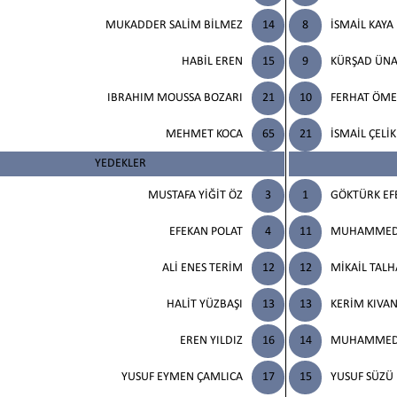
MUKADDER SALİM BİLMEZ
14
8
İSMAİL KAYA
HABİL EREN
15
9
KÜRŞAD ÜNA
IBRAHIM MOUSSA BOZARI
21
10
FERHAT ÖM
MEHMET KOCA
65
21
İSMAİL ÇELİK
YEDEKLER
MUSTAFA YİĞİT ÖZ
3
1
GÖKTÜRK EF
EFEKAN POLAT
4
11
MUHAMMED 
ALİ ENES TERİM
12
12
MİKAİL TALH
HALİT YÜZBAŞI
13
13
KERİM KIVAN
EREN YILDIZ
16
14
MUHAMMED 
YUSUF EYMEN ÇAMLICA
17
15
YUSUF SÜZÜ