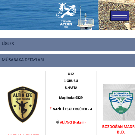
LİGLER
MÜSABAKA DETAYLARI
U12
1 GRUBU
8.HAFTA
Maç Kodu: 9329
NAZİLLİ ESAT ERGÜLER - A
ALİ AVCI (Hakem)
BOZDOĞAN MADR
BLD.