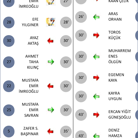
22
EMİR
27'
KAAN ÇELİK
İMREOĞLU
ARAS
26'
EFE
ORHAN
28
28'
YILGINER
TOROS
30'
AYAZ
KÜÇÜK
30
30'
AKTAŞ
MUHARREM
AHMET
30'
ENES
27
TAHA
30'
ÖLGÜN
KILINÇ
EGEMEN
30'
MUSTAFA
KAYA
22
EMİR
30'
İMREOĞLU
KAYRA
30'
UYGUN
MUSTAFA
25
EMİR
30'
ERCAN YİĞİT
43'
SAVRAN
GÜNEŞOĞLU
ZAFER S.
DENİZ
5
35'
BAŞPINAR
43'
HAMZA