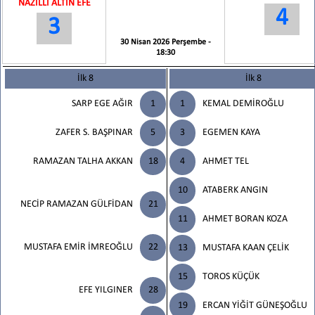
NAZİLLİ ALTIN EFE
4
3
30 Nisan 2026 Perşembe -
18:30
İlk 8
İlk 8
SARP EGE AĞIR
1
1
KEMAL DEMİROĞLU
ZAFER S. BAŞPINAR
5
3
EGEMEN KAYA
RAMAZAN TALHA AKKAN
18
4
AHMET TEL
10
ATABERK ANGIN
NECİP RAMAZAN GÜLFİDAN
21
11
AHMET BORAN KOZA
MUSTAFA EMİR İMREOĞLU
22
13
MUSTAFA KAAN ÇELİK
15
TOROS KÜÇÜK
EFE YILGINER
28
19
ERCAN YİĞİT GÜNEŞOĞLU